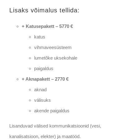
Lisaks võimalus tellida:
+ Katusepakett – 5770 €
katus
vihmaveesüsteem
lumetõke uksekohale
paigaldus
+ Aknapakett – 2770 €
aknad
välisuks
akende paigaldus
Lisanduvad välised kommunikatsioonid (vesi,
kanalisatsioon, elekter) ja maatööd.