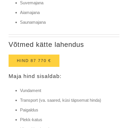
Suvemajana
Aiamajana
Saunamajana
Võtmed kätte lahendus
HIND 87 770 €
Maja hind sisaldab:
Vundament
Transport (va. saared, küsi täpsemat hinda)
Paigaldus
Plekk-katus