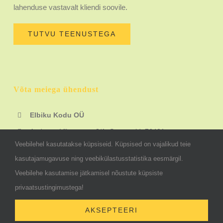
lahenduse vastavalt kliendi soovile.
TUTVU TEENUSTEGA
Võta meiega ühendust
Elbiku Kodu OÜ
Aadress: Viirpuu tee 3/1, Saue vald, 76401
Veebilehel kasutatakse küpsiseid. Küpsised on vajalikud teie
+372 55 46 720
kasutajamugavuse ning veebikülastusstatistika eesmärgil.
info@tehasemajad.ee
Veebilehe kasutamise jätkamisel nõustute küpsiste
@Tehasemajad
privaatsustingimustega!
AKSEPTEERI