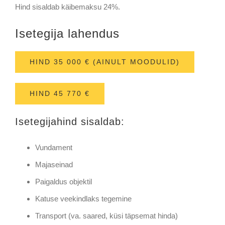
Hind sisaldab käibemaksu 24%.
Isetegija lahendus
HIND 35 000 € (AINULT MOODULID)
HIND 45 770 €
Isetegijahind sisaldab:
Vundament
Majaseinad
Paigaldus objektil
Katuse veekindlaks tegemine
Transport (va. saared, küsi täpsemat hinda)