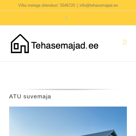
Skip
Võta meiega ühendust: 5546720
|
info@tehasemajad.ee
to
Facebook
content
ATU suvemaja