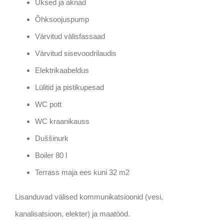
Uksed ja aknad
Õhksoojuspump
Värvitud välisfassaad
Värvitud sisevoodrilaudis
Elektrikaabeldus
Lülitid ja pistikupesad
WC pott
WC kraanikauss
Duššinurk
Boiler 80 l
Terrass maja ees kuni 32 m2
Lisanduvad välised kommunikatsioonid (vesi,
kanalisatsioon, elekter) ja maatööd.