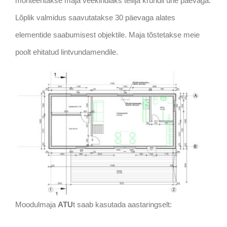
monteeritakse maja veekindlaks tellija krundil ühe päevaga.
Lõplik valmidus saavutatakse 30 päevaga alates
elementide saabumisest objektile. Maja tõstetakse meie
poolt ehitatud lintvundamendile.
Moodulmaja
ATU
t saab kasutada aastaringselt: