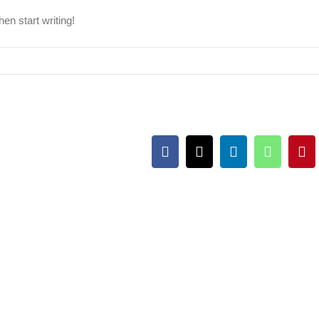
hen start writing!
Facebook
X
LinkedIn
WhatsA
Pin