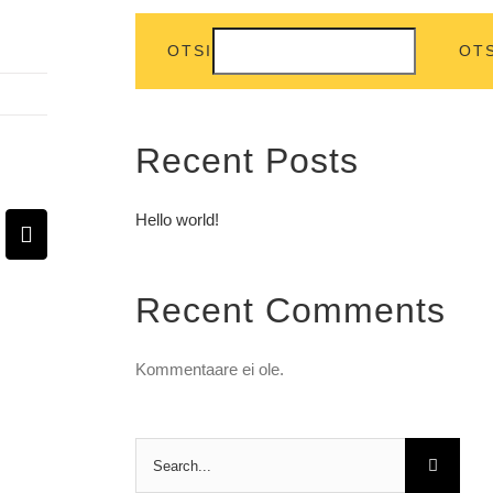
OTSI
OTS
Recent Posts
Hello world!
pp
terest
Email
Recent Comments
Kommentaare ei ole.
Search
for: