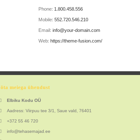
Phone:
1.800.458.556
Mobile:
552.720.546.210
Email:
info@your-domain.com
Web:
https://theme-fusion.com/
õta meiega ühendust
Elbiku Kodu OÜ
Aadress: Viirpuu tee 3/1, Saue vald, 76401
+372 55 46 720
info@tehasemajad.ee